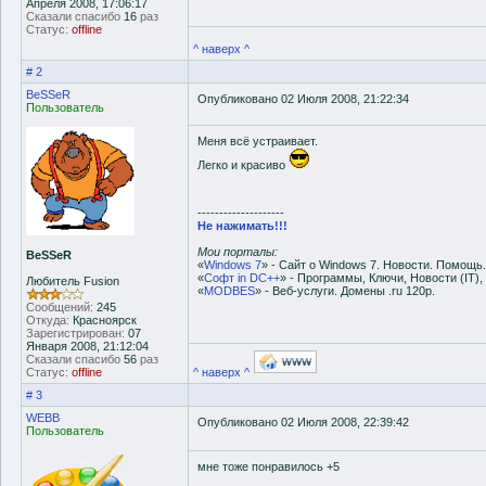
Апреля 2008, 17:06:17
Сказали спасибо
16
раз
Статус:
offline
^ наверх ^
# 2
BeSSeR
Опубликовано 02 Июля 2008, 21:22:34
Пользователь
Меня всё устраивает.
Легко и красиво
--------------------
Не нажимать!!!
Мои порталы:
BeSSeR
«
Windows 7
» - Сайт о Windows 7. Новости. Помощь.
«
Софт in DC++
» - Программы, Ключи, Новости (IT),
Любитель Fusion
«
MODBES
» - Веб-услуги. Домены .ru 120р.
Сообщений:
245
Откуда:
Красноярск
Зарегистрирован:
07
Января 2008, 21:12:04
Сказали спасибо
56
раз
Статус:
offline
^ наверх ^
# 3
WEBB
Опубликовано 02 Июля 2008, 22:39:42
Пользователь
мне тоже понравилось +5