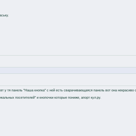
аську.
 вт у тя панель "Наша кнопка" с ней есть сварачивающаяся панель вот она некрасиво с
никальных посетителей" и кнопочки которые пониже, апорт кул.ру.