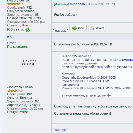
Немогу без SF
mishqa35
[Изменил(а)
, 03 Июля 2008, 13:07:47]
Сообщений:
732
Откуда:
Череповец
--------------------
Зарегистрирован:
08
Fusion и jQuery
Ноября 2007, 20:35:30
Сказали спасибо
129
раз
Статус:
offline
ICQ статус
^ наверх ^
# 5
lumian
Опубликовано 03 Июля 2008, 19:02:58
Пользователь
mishqa35 написал:
если честно то низ кул но некоторые элементы
сайта ух очень длиный..
если б я бул рулевой этого сайто то уюрал бы 
а строки
Copyright Eggdrop-Moy © 2007-2008
Powered by PHP Fusion SF CMS
заменил на
Любитель Fusion
Powered by PHP Fusion SF CMS © 2007-2008
Сообщений:
192
эт мое мнение, а так в целом 4+
Откуда:
Вологда
Зарегистрирован:
02
Апреля 2008, 17:06:17
Спасибо, учту! Как будет чуть больше времени, по
Сказали спасибо
16
раз
Статус:
offline
Остальным также спасибо за оценку!
^ наверх ^