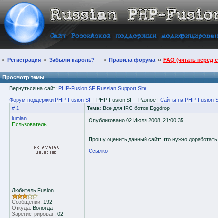
Регистрация
Забыли пароль?
Правила форума
FAQ (читать перед 
Просмотр темы
Вернуться на сайт:
PHP-Fusion SF Russian Support Site
Форум поддержки PHP-Fusion SF
| PHP-Fusion SF - Разное |
Сайты на PHP-Fusion 
# 1
Тема:
Все для IRC ботов Eggdrop
lumian
Опубликовано 02 Июля 2008, 21:00:35
Пользователь
Прошу оценить данный сайт: что нужно доработать, 
Ссылко
Любитель Fusion
Сообщений:
192
Откуда:
Вологда
Зарегистрирован:
02