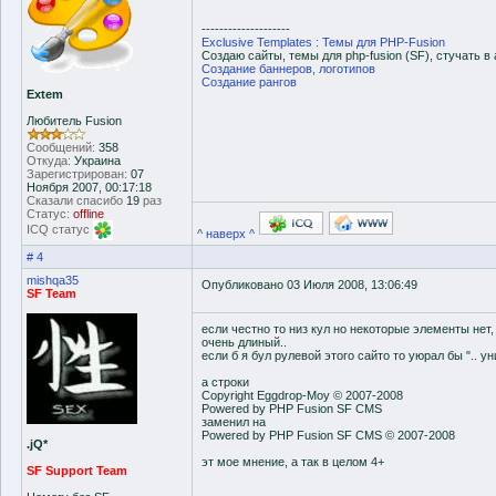
--------------------
Exclusive Templates : Темы для PHP-Fusion
Создаю сайты, темы для php-fusion (SF), стучать в 
Создание баннеров, логотипов
Создание рангов
Extem
Любитель Fusion
Сообщений:
358
Откуда:
Украина
Зарегистрирован:
07
Ноября 2007, 00:17:18
Сказали спасибо
19
раз
Статус:
offline
ICQ статус
^ наверх ^
# 4
mishqa35
Опубликовано 03 Июля 2008, 13:06:49
SF Team
если честно то низ кул но некоторые элементы нет,
очень длиный..
если б я бул рулевой этого сайто то уюрал бы ".. у
а строки
Copyright Eggdrop-Moy © 2007-2008
Powered by PHP Fusion SF CMS
заменил на
Powered by PHP Fusion SF CMS © 2007-2008
.jQ*
эт мое мнение, а так в целом 4+
SF Support Team