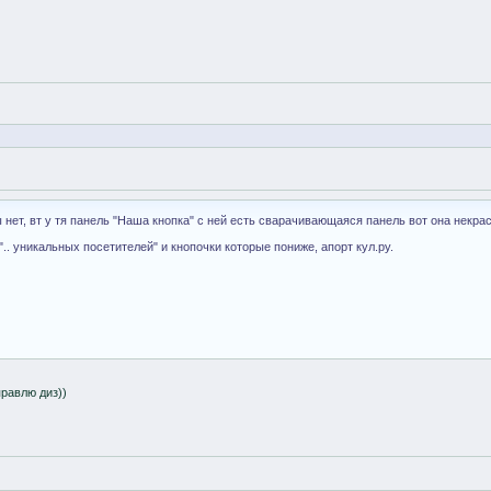
 нет, вт у тя панель "Наша кнопка" с ней есть сварачивающаяся панель вот она некрас
".. уникальных посетителей" и кнопочки которые пониже, апорт кул.ру.
правлю диз))