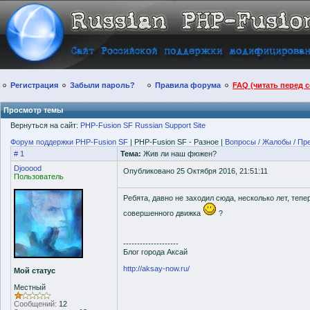
Регистрация
Забыли пароль?
Правила форума
FAQ (читать перед 
Просмотр темы
Вернуться на сайт:
PHP-Fusion SF Russian Support Site
Форум поддержки PHP-Fusion SF
| PHP-Fusion SF - Разное |
Вопросы / Жалобы / Пр
# 1
Тема:
Жив ли наш фюжен?
Djooood
Опубликовано 25 Октября 2016, 21:51:11
Пользователь
Ребята, давно не заходил сюда, несколько лет, тепе
совершенного движка
?
--------------------
Блог города Аксай
http://aksay-now.ru/
Мой статус
Местный
Сообщений:
12