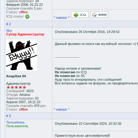
Зарегистрирован:
18
Февраля 2008, 01:21:22
Сказали спасибо
1
раз
Статус:
offline
ICQ статус
^ наверх ^
# 2
Sky
Опубликовано 26 Октября 2016, 14:29:42
Супер Администратор
Данный фьюжен остался как музейный экспонат =) М
--------------------
Народ читаем и запоминаем!
Не помогаю
по ICQ
Не помогаю
по ЛС
АнарХия Х4
буду просто игнорировать эти сообщения!
Все вопросы задаем на форуме, но предварительн
Администратор
Сообщений:
3023
Откуда:
Astana
Зарегистрирован:
01
Апреля 2007, 18:11:10
Сказали спасибо
470
раз
Статус:
offline
^ наверх ^
# 3
Terrywhows
Опубликовано 15 Сентября 2024, 10:32:36
Пользователь
Приветствую всех автолюбителей!