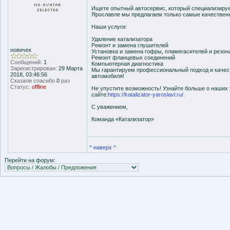
Ищете опытный автосервис, который специализируе
Ярославле мы предлагаем только самые качественн
Наши услуги:
Удаление катализатора
Ремонт и замена глушителей
новичек
Установка и замена гофры, пламегасителей и резон
Ремонт фланцевых соединений
Сообщений:
1
Компьютерная диагностика
Зарегистрирован:
29 Марта
Мы гарантируем профессиональный подход и качес
2018, 03:46:56
автомобиля!
Сказали спасибо
0
раз
Статус:
offline
Не упустите возможность! Узнайте больше о наших
сайте:
https://katalizator-yaroslavl.ru/
.
С уважением,
Команда «Катализатор»
^ наверх ^
Перейти на форум: