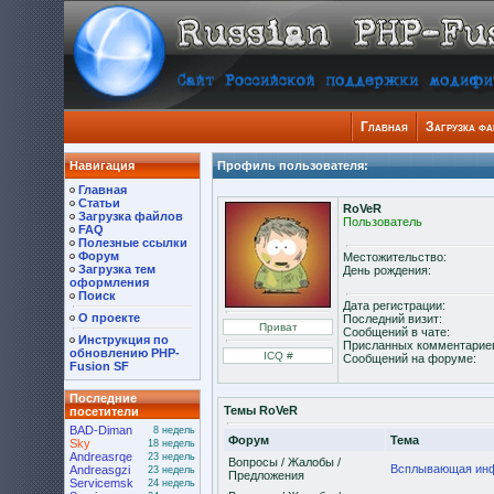
Главная
Загрузка ф
Навигация
Профиль пользователя:
Главная
Статьи
RoVeR
Загрузка файлов
Пользователь
FAQ
Полезные ссылки
Форум
Местожительство:
Загрузка тем
День рождения:
оформления
Поиск
Дата регистрации:
О проекте
Последний визит:
Сообщений в чате:
Инструкция по
Присланных комментарие
обновлению PHP-
Сообщений на форуме:
Fusion SF
Последние
Темы RoVeR
посетители
BAD-Diman
8 недель
Форум
Тема
Sky
18 недель
Andreasrqe
23 недель
Вопросы / Жалобы /
Всплывающая инфо
Andreasgzi
23 недель
Предложения
Servicemsk
24 недель