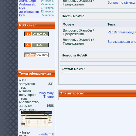
Servicezgo
Вопросы / Жалобы /
24 недель
Вопрос по styles.
Andreaselx
Предложения
25 недель
Nyk
27 недель
agrohimwmm
32 недель
kirik
35 недель
Посты RoVeR
Форум
Тема
RSS канал
Вопросы / Жалобы /
RE: Всплывающая 
Предложения
Вопросы / Жалобы /
Всплывающая инфо
Предложения
Новости RoVeR
Статьи RoVeR
Темы оформления
Все
загружено
331
тем:
Самая
Milky Way
Это интересно
популярная
Theme
тема:
Количество
загрузок
1686
этой темы:
Новая
Fiestafm.lt