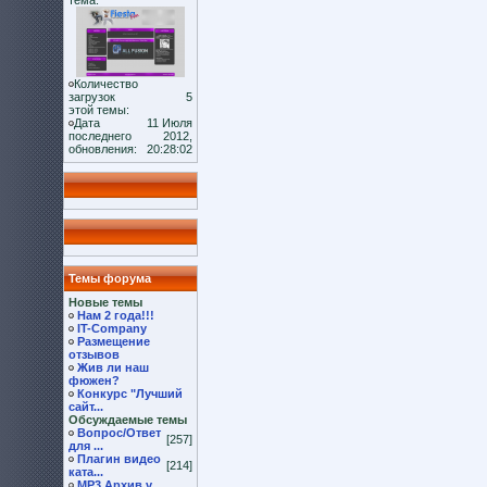
тема:
Количество
загрузок
5
этой темы:
Дата
11 Июля
последнего
2012,
обновления:
20:28:02
Темы форума
Новые темы
Нам 2 года!!!
IT-Company
Размещение
отзывов
Жив ли наш
фюжен?
Конкурс "Лучший
сайт...
Обсуждаемые темы
Вопрос/Ответ
[257]
для ...
Плагин видео
[214]
ката...
MP3 Архив v.