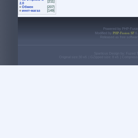
[211]
2.0
Обмен
[207]
инет-магаз
[149]
Powered by PHP-Fusion
PHP-Fusion SF
Modified by
6.
Released as free softwar
Sparticus Design by: Fuzed
Original size:30 кб. | GZipped size: 8 кб. | Compres