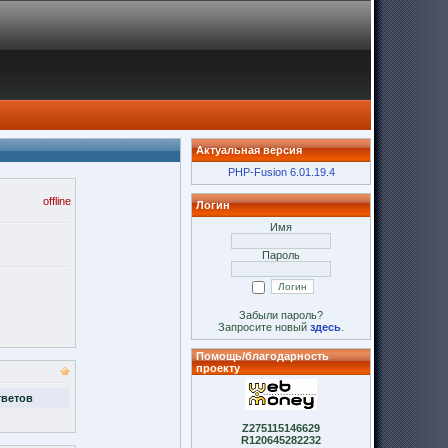
Актуальная версия
PHP-Fusion 6.01.19.4
offline
Логин
Имя
Пароль
Забыли пароль?
Запросите новый
здесь
.
Помощь/благодарность
проекту
тветов
Z275115146629
R120645282232