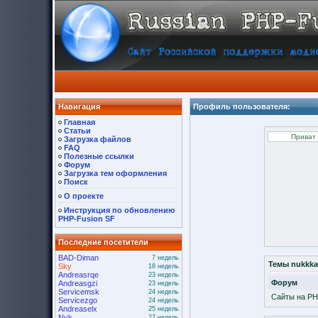
Навигация
Профиль пользователя:
Главная
Статьи
Загрузка файлов
FAQ
Полезные ссылки
Форум
Загрузка тем оформления
Поиск
О проекте
Инструкция по обновлению
PHP-Fusion SF
Последние посетители
BAD-Diman
7 недель
Темы nukkka
Sky
18 недель
Andreasrqe
23 недель
Форум
Andreasgzi
23 недель
Servicemsk
24 недель
Сайты на PH
Servicezgo
24 недель
Andreaselx
25 недель
Nyk
27 недель