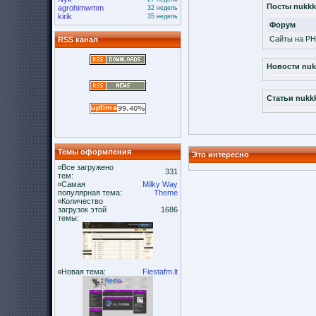
Посты nukkk
agrohimwmm
32 недель
kirik
35 недель
Форум
Сайты на PH
RSS канал
Новости nuk
Статьи nukk
Темы оформления
Это интересно
Все загружено
331
тем:
Самая
Milky Way
популярная тема:
Theme
Количество
загрузок этой
1686
темы:
Новая тема:
Fiestafm.lt