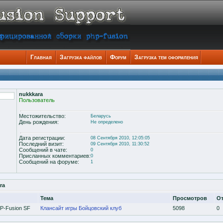
Главная
Загрузка файлов
Форум
Загрузка тем оформления
nukkkara
Пользователь
Местожительство:
Беларусь
День рождения:
Не определено
Дата регистрации:
08 Сентября 2010, 12:05:05
Последний визит:
09 Сентября 2010, 11:30:52
Сообщений в чате:
0
Присланных комментариев:
0
Сообщений на форуме:
1
ra
Тема
Просмотров
О
P-Fusion SF
Клансайт игры Бойцовский клуб
5098
0