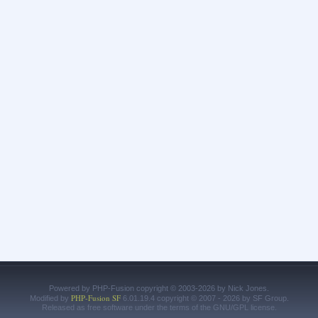
Powered by PHP-Fusion copyright © 2003-2026 by Nick Jones.
PHP-Fusion SF
Modified by
6.01.19.4 copyright © 2007 - 2026 by SF Group.
Released as free software under the terms of the GNU/GPL license.