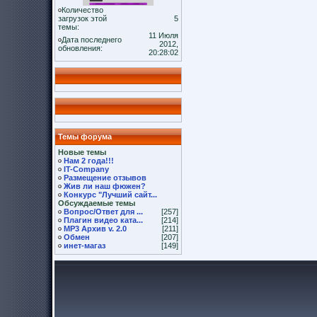
Количество
загрузок этой
5
темы:
11 Июля
Дата последнего
2012,
обновления:
20:28:02
Темы форума
Новые темы
Нам 2 года!!!
IT-Company
Размещение отзывов
Жив ли наш фюжен?
Конкурс "Лучший сайт...
Обсуждаемые темы
Вопрос/Ответ для ...
[257]
Плагин видео ката...
[214]
MP3 Архив v. 2.0
[211]
Обмен
[207]
инет-магаз
[149]