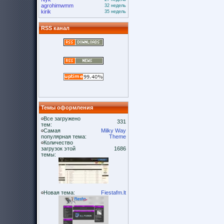
agrohimwmm
32 недель
kirik
35 недель
RSS канал
Темы оформления
Все загружено
331
тем:
Самая
Milky Way
популярная тема:
Theme
Количество
загрузок этой
1686
темы:
Новая тема:
Fiestafm.lt