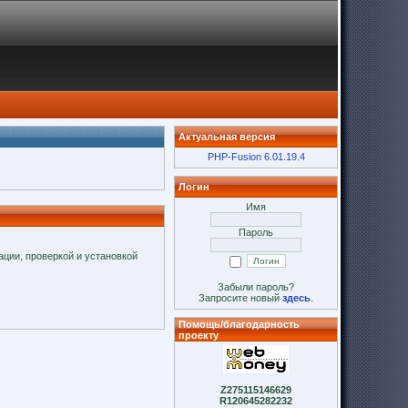
Актуальная версия
PHP-Fusion 6.01.19.4
Логин
Имя
Пароль
ции, проверкой и установкой
Забыли пароль?
Запросите новый
здесь
.
Помощь/благодарность
проекту
Z275115146629
R120645282232