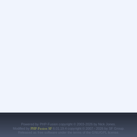
Powered by PHP-Fusion copyright © 2003-2026 by Nick Jones.
PHP-Fusion SF
Modified by
6.01.19.4 copyright © 2007 - 2026 by SF Group.
Released as free software under the terms of the GNU/GPL license.