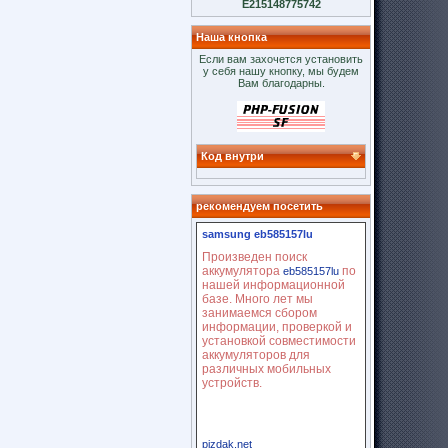
E215148775742
Наша кнопка
Если вам захочется установить
у себя нашу кнопку, мы будем
Вам благодарны.
Код внутри
рекомендуем посетить
samsung eb585157lu
Произведен поиск
аккумулятора
по
eb585157lu
нашей информационной
базе. Много лет мы
занимаемся сбором
информации, проверкой и
установкой совместимости
аккумуляторов для
различных мобильных
устройств.
pizdak.net