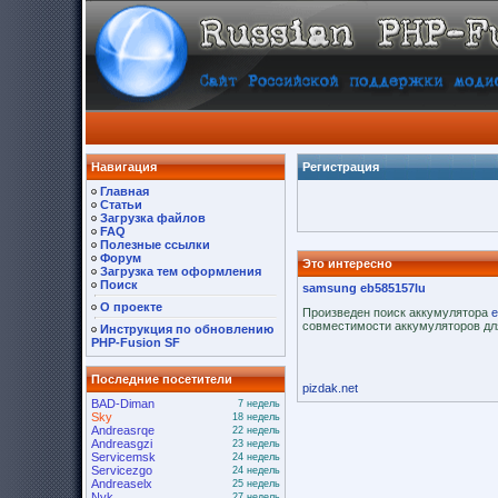
Навигация
Регистрация
Главная
Статьи
Загрузка файлов
FAQ
Полезные ссылки
Форум
Это интересно
Загрузка тем оформления
Поиск
samsung eb585157lu
О проекте
Произведен поиск аккумулятора
e
совместимости аккумуляторов дл
Инструкция по обновлению
PHP-Fusion SF
Последние посетители
pizdak.net
BAD-Diman
7 недель
Sky
18 недель
Andreasrqe
22 недель
Andreasgzi
23 недель
Servicemsk
24 недель
Servicezgo
24 недель
Andreaselx
25 недель
Nyk
27 недель