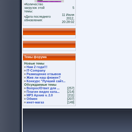
Количество
загрузок этой
5
темы:
11 Июля
Дата последнего
2012,
обновления:
20:28:02
Темы форума
Новые темы
Нам 2 года!!!
IT-Company
Размещение отзывов
Жив ли наш фюжен?
Конкурс "Лучший сайт...
Обсуждаемые темы
Вопрос/Ответ для ...
[257]
Плагин видео ката...
[214]
MP3 Архив v. 2.0
[211]
Обмен
[207]
инет-магаз
[149]