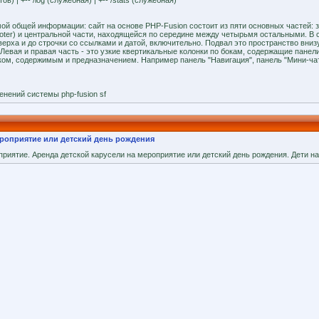
ов) | +-- /log (служебная) | +-- /stats (служебная)
й общей информации: сайт на основе PHP-Fusion состоит из пяти основных частей: за
а (footer) и центральной части, находящейся по середине между четырьмя остальными. В 
верха и до строчки со ссылками и датой, включительно. Подвал это пространство вниз
 Левая и правая часть - это узкие квертикальные колонки по бокам, содержащие панел
вком, содержимым и предназначением. Например панель "Навигация", панель "Мини-ча
енений системы php-fusion sf
ероприятие или детский день рождения
риятие. Аренда детской карусели на мероприятие или детский день рождения. Дети на