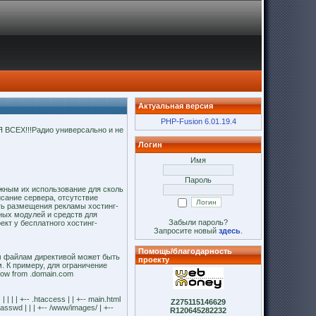
Актуальная версия
PHP-Fusion 6.01.19.4
Я ВСЕХ!!!Радио универсально и не
Логин
Имя
Пароль
ожным их использование для сколь
исание сервера, отсутствие
сть размещения рекламы хостинг-
ных модулей и средств для
Забыли пароль?
кт у бесплатного хостинг-
Запросите новый
здесь
.
Помощь/благодарность
ым файлам директивой может быть
проекту
 К примеру, для ограничение
llow from .domain.com
| | +-- .htaccess | | +-- main.html
Z275115146629
htpasswd | | | +-- /www/images/ | +--
R120645282232