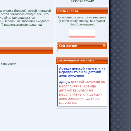
E215148775742
головка (header), левой и правой
Наша кнопка
состав заголовка входит все, что
Если вам захочется установить
у сайта, где содержатся
у себя нашу кнопку, мы будем
и, (Небольшие таблички сходного
Вам благодарны.
т") расположенные одна под
Код внутри
рекомендуем посетить
 каруселях.
Аренда детской карусели на
мероприятие или детский
день рождения
детской карусели на
Аренда
мероприятие. Аренда
детской карусели на
мероприятие или детский
день рождения. Дети на
каруселях.