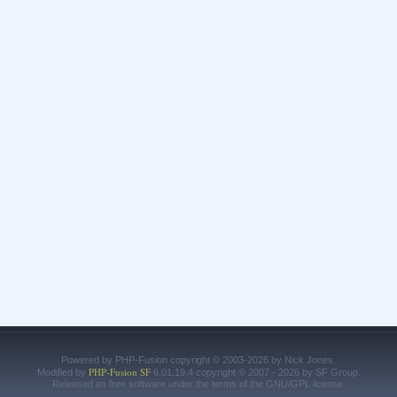
Powered by PHP-Fusion copyright © 2003-2026 by Nick Jones.
PHP-Fusion SF
Modified by
6.01.19.4 copyright © 2007 - 2026 by SF Group.
Released as free software under the terms of the GNU/GPL license.