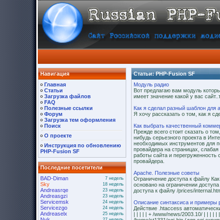
Навигация
Статьи: PHP-Fusion SF
Главная
Модуль радио
Статьи
Вот предлагаю вам модуль которы
Загрузка файлов
имеет значение какой у вас сайт..
FAQ
Полезные ссылки
Как я сделал разный шаблон для а
Форум
Я хочу рассказать о том, как я с
Загрузка тем оформления
Поиск
Как выбрать качественный комме
Прежде всего стоит сказать о то
О проекте
нибудь серьезного проекта в Инте
необходимых инструментов для пол
Инструкция по обновлению
провайдера на страницах, слабая
PHP-Fusion SF
работы сайта и перегруженность 
провайдера.
Последние посетители
Apache. Полезные советы
BAD-Diman
7 недель
Ограничение доступа к файлу Как
Sky
18 недель
основано на ограничении доступа
Andreasrqe
23 недель
доступа к файлу /prices/internal.h
Andreasgzi
23 недель
Servicemsk
24 недель
Описание синтаксиса и примеры р
Servicezgo
24 недель
Действие .htaccess автоматически ра
Andreaselx
25 недель
| | | | | + /www/news/2003.10/ | | | | |
Nyk
27 недель