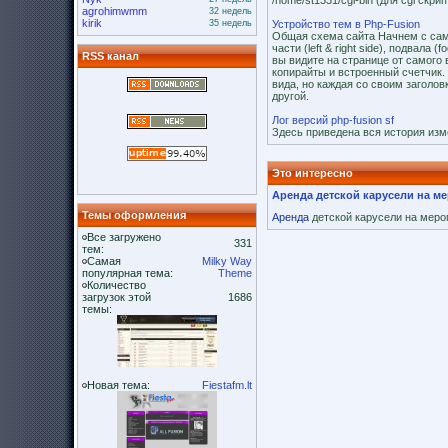
/home/st1331/cgi-bin (для cgi скрипт
agrohimwmm
32 недель
kirik
35 недель
Устройство тем в Php-Fusion
Общая схема сайта Начнем с само
части (left & right side), подвал
RSS канал
вы видите на странице от самого 
копирайты и встроенный счетчик.
вида, но каждая со своим заголо
другой.
Лог версий php-fusion sf
Здесь приведена вся история изм
Это интересно
Аренда детской карусели на м
Темы оформления
Аренда
детской карусели на мероп
Все загружено
331
тем:
Самая
Milky Way
популярная тема:
Theme
Количество
загрузок этой
1686
темы:
Новая тема:
Fiestafm.lt