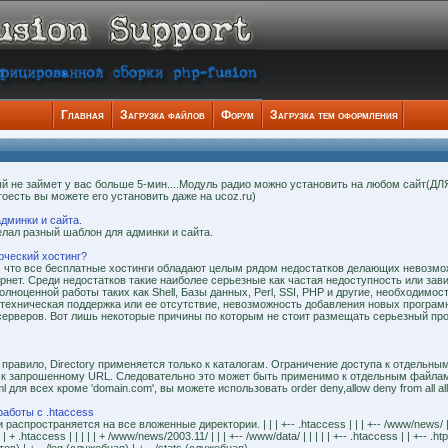
Главная
Загрузка файлов
Форум
Загрузка тем оформления
й не займет у вас больше 5-мин....Модуль радио можно установить на любом сайт(ДЛ
тоесть вы можете его установить даже на ucoz.ru)
дминки и сайта.
делал разный шаблон для админки и сайта.
рческий хостинг?
м, что все бесплатные хоcтинги обладают целым рядом недостатков делающих невозм
рнет. Среди недостатков такие наиболее серьезные как частая недоступность или зав
ноценной работы таких как Shell, Базы данных, Perl, SSI, PHP и другие, необходимо
 техническая поддержка или ее отсутствие, невозможность добавления новых програм
серверов. Вот лишь некоторые причины по которым не стоит размещать серьезный прое
 правило, Directory применяется только к каталогам. Ограничение доступа к отдельн
 к запрошенному URL. Следовательно это может быть применимо к отдельным файлам.
tml для всех кроме 'domain.com', вы можете использовать order deny,allow deny from all a
аботы с .htaccess
спространяется на все вложенные директории. | | | +-- .htaccess | | | +-- /www/news/ | | | 
 | | + .htaccess | | | | | + /www/news/2003.11/ | | | +-- /www/data/ | | | | | +-- .htaccess | | +-- .