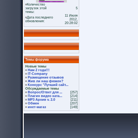
Количество
загрузок этой
5
темы:
11 Июля
Дата последнего
2012,
обновления:
20:28:02
Темы форума
Новые темы
Нам 2 года!!!
IT-Company
Размещение отзывов
Жив ли наш фюжен?
Конкурс "Лучший сайт...
Обсуждаемые темы
Вопрос/Ответ для ...
[257]
Плагин видео ката...
[214]
MP3 Архив v. 2.0
[211]
Обмен
[207]
инет-магаз
[149]