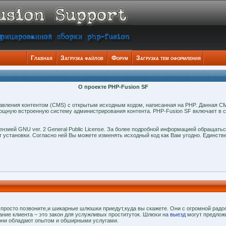
Главная
Загрузка файлов
Форум
Загрузка тем оформления
О проекте PHP-Fusion SF
равления контентом (CMS) с открытым исходным кодом, написанная на PHP. Данная C
мощную встроенную систему администрирования контента. PHP-Fusion SF включает в 
нзией GNU ver. 2 General Public License. За более подробной информацией обращатьс
ет установки. Согласно ней Вы можете изменять исходный код как Вам угодно. Единст
,просто позвоните,и шикарные шлюшки приедут,куда вы скажете. Они с огромной радо
ание клиента – это закон для услужливых проституток. Шлюхи на
выезд
могут предлож
 они обладают опытом и обширными услугами.