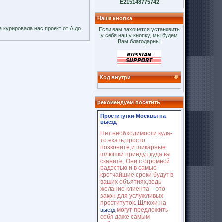
E215148775742
Наша кнопка
 курировала нас проект от А до
Если вам захочется установить
у себя нашу кнопку, мы будем
Вам благодарны.
Код внутри
рекомендуем посетить
Проститутки Москвы на
выезд
Нет необходимости куда-
то ехать,просто
позвоните,и шикарные
шлюшки приедут,куда вы
скажете. Они с огромной
радостью и в самые
кротчайшие сроки будут в
ваших объятиях,ведь
желание клиента – это
закон для услужливых
проституток. Шлюхи на
могут предложить
выезд
себя даже самым