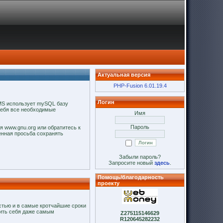
Актуальная версия
PHP-Fusion 6.01.19.4
Логин
MS использует mySQL базу
себя все необходимые
Имя
Пароль
я www.gnu.org или обратитесь к
венная просьба сохранять
Забыли пароль?
Запросите новый
здесь
.
Помощь/благодарность
проекту
стью и в самые кротчайшие сроки
ить себя даже самым
Z275115146629
R120645282232