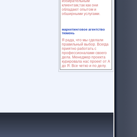
избирательным
клиентам,так как они
обладают опытом и
обширными услугами.
маркетинговое агентство
тюмень
Я рада, что мы сделали
правильный выбор. Всегда
приятно работать с
профессионалами своего
дела. Менеджер проекта
курировала нас проект от А
до Я. Все четко и по делу.