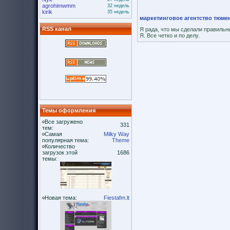
agrohimwmm
32 недель
kirik
35 недель
маркетинговое агентство тюме
RSS канал
Я рада, что мы сделали правильн
Я. Все четко и по делу.
Темы оформления
Все загружено
331
тем:
Самая
Milky Way
популярная тема:
Theme
Количество
загрузок этой
1686
темы:
Новая тема:
Fiestafm.lt