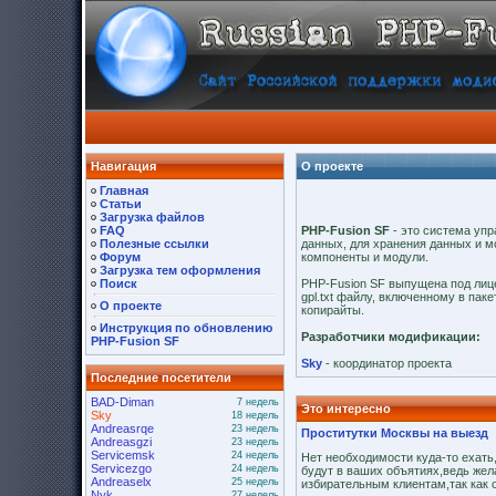
Навигация
О проекте
Главная
Статьи
Загрузка файлов
FAQ
PHP-Fusion SF
- это система уп
Полезные ссылки
данных, для хранения данных и 
Форум
компоненты и модули.
Загрузка тем оформления
Поиск
PHP-Fusion SF выпущена под лице
gpl.txt файлу, включенному в пак
О проекте
копирайты.
Инструкция по обновлению
Разработчики модификации:
PHP-Fusion SF
Sky
- координатор проекта
Последние посетители
BAD-Diman
7 недель
Это интересно
Sky
18 недель
Andreasrqe
23 недель
Проститутки Москвы на выезд
Andreasgzi
23 недель
Servicemsk
24 недель
Нет необходимости куда-то ехать
Servicezgo
24 недель
будут в ваших объятиях,ведь жел
Andreaselx
25 недель
избирательным клиентам,так как
Nyk
27 недель