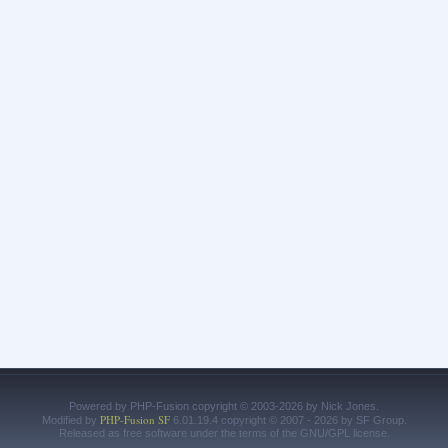
Powered by PHP-Fusion copyright © 2003-2026 by Nick Jones.
PHP-Fusion SF
Modified by
6.01.19.4 copyright © 2007 - 2026 by SF Group.
Released as free software under the terms of the GNU/GPL license.