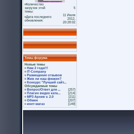
Количество
загрузок этой
5
темы:
11 Июля
Дата последнего
2012,
обновления:
20:28:02
Темы форума
Новые темы
Нам 2 года!!!
IT-Company
Размещение отзывов
Жив ли наш фюжен?
Конкурс "Лучший сайт...
Обсуждаемые темы
Вопрос/Ответ для ...
[257]
Плагин видео ката...
[214]
MP3 Архив v. 2.0
[211]
Обмен
[207]
инет-магаз
[149]