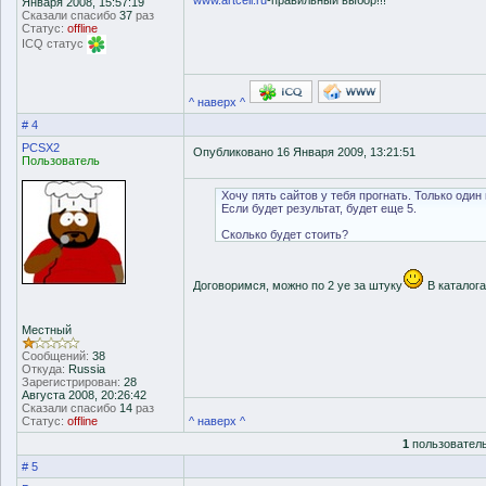
www.artcell.ru
-правильный выбор!!!
Января 2008, 15:57:19
Сказали спасибо
37
раз
Статус:
offline
ICQ статус
^ наверх ^
# 4
PCSX2
Опубликовано 16 Января 2009, 13:21:51
Пользователь
Хочу пять сайтов у тебя прогнать. Только один 
Если будет результат, будет еще 5.
Сколько будет стоить?
Договоримся, можно по 2 уе за штуку
В каталога
Местный
Сообщений:
38
Откуда:
Russia
Зарегистрирован:
28
Августа 2008, 20:26:42
Сказали спасибо
14
раз
Статус:
offline
^ наверх ^
1
пользователь
# 5