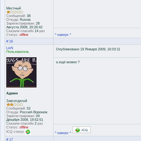
Местный
Сообщений:
38
Откуда:
Russia
Зарегистрирован:
28
Августа 2008, 20:26:42
Сказали спасибо
14
раз
Статус:
offline
^ наверх ^
# 16
LioN
Опубликовано 19 Января 2009, 16:03:11
Пользователь
а ещё можно ?
Админ
Завсегдатый
Сообщений:
52
Откуда:
Россия\ Воронеж
Зарегистрирован:
04
Декабря 2008, 19:52:51
Сказали спасибо
2
раз
Статус:
offline
ICQ статус
^ наверх ^
# 17