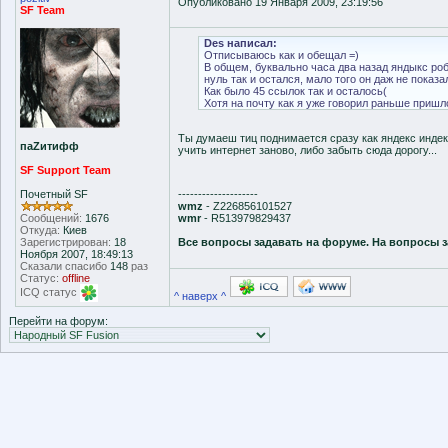
Опубликовано 19 Января 2009, 23:19:56
SF Team
Des написал:
Отписываюсь как и обещал =)
В общем, буквально часа два назад яндыкс робо
нуль так и остался, мало того он даж не показа
Как было 45 ссылок так и осталось(
Хотя на почту как я уже говорил раньше пришл
Ты думаеш тиц поднимается сразу как яндекс индек
паZитифф
учить интернет заново, либо забыть сюда дорогу...
SF Support Team
Почетный SF
--------------------
wmz
- Z226856101527
Сообщений:
1676
wmr
- R513979829437
Откуда:
Киев
Зарегистрирован:
18
Все вопросы задавать на форуме. На вопросы з
Ноября 2007, 18:49:13
Сказали спасибо
148
раз
Статус:
offline
ICQ статус
^ наверх ^
Перейти на форум: