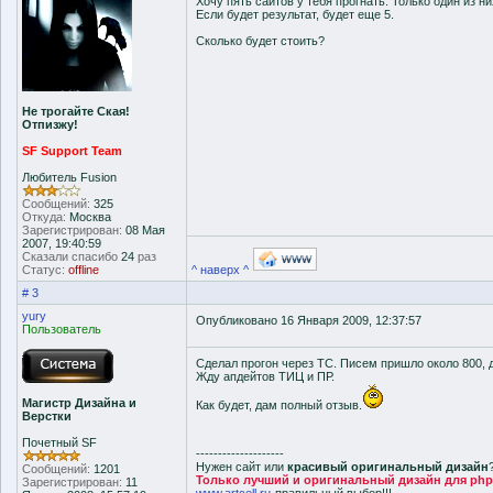
Хочу пять сайтов у тебя прогнать. Только один из ни
Если будет результат, будет еще 5.
Сколько будет стоить?
Не трогайте Ская!
Отпизжу!
SF Support Team
Любитель Fusion
Сообщений:
325
Откуда:
Москва
Зарегистрирован:
08 Мая
2007, 19:40:59
Сказали спасибо
24
раз
Статус:
offline
^ наверх ^
# 3
yury
Опубликовано 16 Января 2009, 12:37:57
Пользователь
Сделал прогон через ТС. Писем пришло около 800, 
Жду апдейтов ТИЦ и ПР.
Магистр Дизайна и
Как будет, дам полный отзыв.
Верстки
Почетный SF
--------------------
Нужен сайт или
красивый оригинальный дизайн
Сообщений:
1201
Только лучший и оригинальный дизайн для php-f
Зарегистрирован:
11