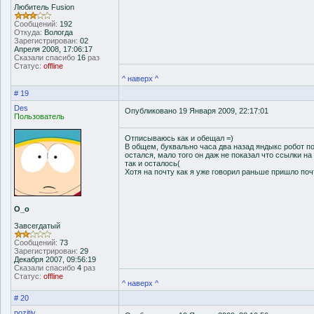
Любитель Fusion
Сообщений:
192
Откуда:
Вологда
Зарегистрирован:
02
Апреля 2008, 17:06:17
Сказали спасибо
16
раз
Статус:
offline
^ наверх ^
# 19
Des
Опубликовано 19 Января 2009, 22:17:01
Пользователь
Отписываюсь как и обещал =)
В общем, буквально часа два назад яндыкс робот пос
остался, мало того он даж не показал что ссылки на
так и осталось(
Хотя на почту как я уже говорил раньше пришло по
О_о
Завсегдатый
Сообщений:
73
Зарегистрирован:
29
Декабря 2007, 09:56:19
Сказали спасибо
4
раз
Статус:
offline
^ наверх ^
# 20
pozitiv