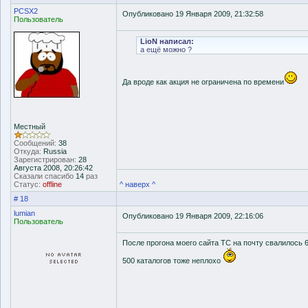
PCSX2
Опубликовано 19 Января 2009, 21:32:58
Пользователь
LioN написал:
а ещё можно ?
Да вроде как акция не ограничена по времени
Местный
Сообщений:
38
Откуда:
Russia
Зарегистрирован:
28
Августа 2008, 20:26:42
Сказали спасибо
14
раз
Статус:
offline
^ наверх ^
# 18
lumian
Опубликовано 19 Января 2009, 22:16:06
Пользователь
После прогона моего сайта TC на почту свалилось 
500 каталогов тоже неплохо