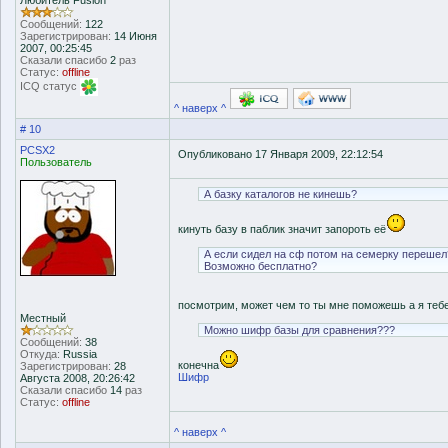
Любитель Fusion
Сообщений:
122
Зарегистрирован:
14 Июня
2007, 00:25:45
Сказали спасибо
2
раз
Статус:
offline
ICQ статус
^ наверх ^
# 10
PCSX2
Опубликовано 17 Января 2009, 22:12:54
Пользователь
А базку каталогов не кинешь?
кинуть базу в паблик значит запороть её
А если сидел на сф потом на семерку перешел
Возможно бесплатно?
посмотрим, может чем то ты мне поможешь а я теб
Местный
Можно шифр базы для сравнения???
Сообщений:
38
Откуда:
Russia
конечна
Зарегистрирован:
28
Шифр
Августа 2008, 20:26:42
Сказали спасибо
14
раз
Статус:
offline
^ наверх ^