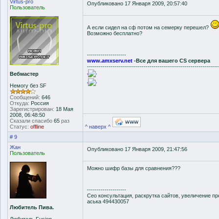
Virtus-pro
Опубликовано 17 Января 2009, 20:57:40
Пользователь
А если сидел на сф потом на семерку перешел?
Возможно бесплатно?
--------------------
www.amxserv.net
-Все для вашего CS сервера
-------------------------------------------------------------------
Вебмастер
'
'
'
'
Немогу без SF
Сообщений:
646
Откуда:
Россия
Зарегистрирован:
18 Мая
2008, 06:48:50
Сказали спасибо
65
раз
Статус:
offline
^ наверх ^
# 9
Жан
Опубликовано 17 Января 2009, 21:47:56
Пользователь
Можно шифр базы для сравнения???
--------------------
Сео консультация, раскрутка сайтов, увеличение п
аська 494430057
Любитель Пива.