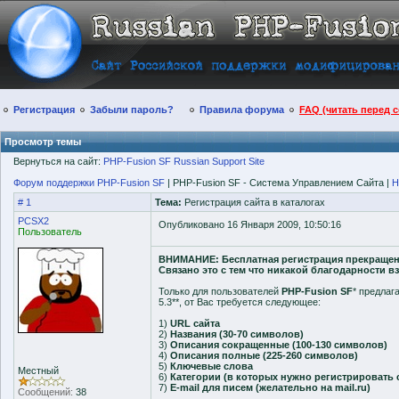
Регистрация
Забыли пароль?
Правила форума
FAQ (читать перед 
Просмотр темы
Вернуться на сайт:
PHP-Fusion SF Russian Support Site
Форум поддержки PHP-Fusion SF
| PHP-Fusion SF - Система Управлением Сайта |
Н
# 1
Тема:
Регистрация сайта в каталогах
PCSX2
Опубликовано 16 Января 2009, 10:50:16
Пользователь
ВНИМАНИЕ: Бесплатная регистрация прекращена,
Связано это с тем что никакой благодарности в
Только для пользователей
PHP-Fusion SF
* предлаг
5.3**, от Вас требуется следующее:
1)
URL сайта
2)
Названия (30-70 символов)
3)
Описания сокращенные (100-130 символов)
4)
Описания полные (225-260 символов)
5)
Ключевые слова
Местный
6)
Категории (в которых нужно регистрировать 
7)
E-mail для писем (желательно на mail.ru)
Сообщений:
38