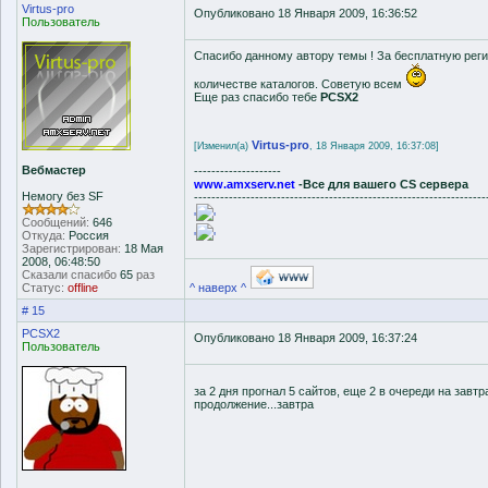
Virtus-pro
Опубликовано 18 Января 2009, 16:36:52
Пользователь
Спасибо данному автору темы ! За бесплатную рег
количестве каталогов. Советую всем
Еще раз спасибо тебе
PCSX2
Virtus-pro
[Изменил(а)
, 18 Января 2009, 16:37:08]
Вебмастер
--------------------
www.amxserv.net
-Все для вашего CS сервера
Немогу без SF
-------------------------------------------------------------------
'
'
Сообщений:
646
Откуда:
Россия
'
'
Зарегистрирован:
18 Мая
2008, 06:48:50
Сказали спасибо
65
раз
Статус:
offline
^ наверх ^
# 15
PCSX2
Опубликовано 18 Января 2009, 16:37:24
Пользователь
за 2 дня прогнал 5 сайтов, еще 2 в очереди на завтр
продолжение...завтра