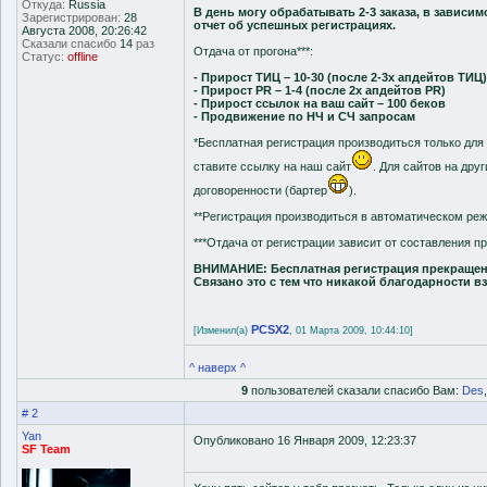
Откуда:
Russia
В день могу обрабатывать 2-3 заказа, в завис
Зарегистрирован:
28
отчет об успешных регистрациях.
Августа 2008, 20:26:42
Сказали спасибо
14
раз
Отдача от прогона***:
Статус:
offline
- Прирост ТИЦ – 10-30 (после 2-3х апдейтов ТИЦ)
- Прирост PR – 1-4 (после 2х апдейтов PR)
- Прирост ссылок на ваш сайт – 100 беков
- Продвижение по НЧ и СЧ запросам
*Бесплатная регистрация производиться только для 
ставите ссылку на наш сайт
. Для сайтов на дру
договоренности (бартер
).
**Регистрация производиться в автоматическом ре
***Отдача от регистрации зависит от составления п
ВНИМАНИЕ: Бесплатная регистрация прекращена,
Связано это с тем что никакой благодарности в
PCSX2
[Изменил(а)
, 01 Марта 2009, 10:44:10]
^ наверх ^
9
пользователей сказали спасибо Вам:
Des
# 2
Yan
Опубликовано 16 Января 2009, 12:23:37
SF Team