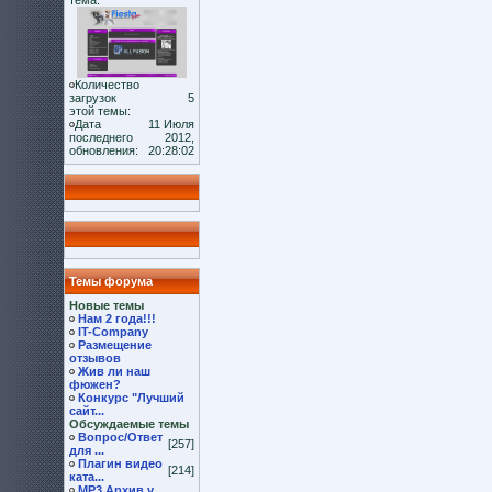
тема:
Количество
загрузок
5
этой темы:
Дата
11 Июля
последнего
2012,
обновления:
20:28:02
Темы форума
Новые темы
Нам 2 года!!!
IT-Company
Размещение
отзывов
Жив ли наш
фюжен?
Конкурс "Лучший
сайт...
Обсуждаемые темы
Вопрос/Ответ
[257]
для ...
Плагин видео
[214]
ката...
MP3 Архив v.