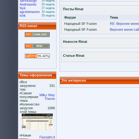
Servicezgo
24 недель
Andreaselx
25 недель
Nyk
27 недель
Посты Rinat
agrohimwmm
32 недель
kirik
35 недель
Форум
Тема
Народный SF Fusion
RE: Верхнее меню 
RSS канал
Народный SF Fusion
Верхнее меню сай
Новости Rinat
Статьи Rinat
Темы оформления
Это интересно
Все
загружено
331
тем:
Самая
Milky Way
популярная
Theme
тема:
Количество
загрузок
1686
этой темы:
Новая
Fiestafm.lt