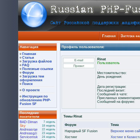
Главная
Загрузка ф
Навигация
Профиль пользователя:
Главная
Статьи
Rinat
Загрузка файлов
Пользователь
FAQ
Полезные ссылки
Форум
Местожительство:
Загрузка тем
День рождения:
оформления
Поиск
Дата регистрации:
О проекте
Последний визит:
Сообщений в чате:
Инструкция по
Присланных комментарие
обновлению PHP-
Сообщений на форуме:
Fusion SF
Последние
Темы Rinat
посетители
BAD-Diman
7 недель
Форум
Тема
Sky
18 недель
Andreasrqe
22 недель
Народный SF Fusion
Верхнее меню сай
Andreasgzi
23 недель
Servicemsk
Хостинг
Хостинг в Казахст
24 недель