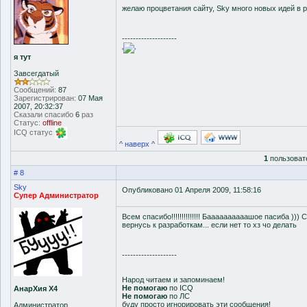
желаю процветания сайту, Sky много новых идей в 
--------------------
'
'
я тут
Завсегдатый
Сообщений:
87
Зарегистрирован:
07 Мая
2007, 20:32:37
Сказали спасибо
6
раз
Статус:
offline
ICQ статус
^ наверх ^
1
пользоват
# 8
Sky
Опубликовано 01 Апреля 2009, 11:58:16
Супер Администратор
Всем спасибо!!!!!!!!!!!!!! Баааааааааашое пасиба ))
вернусь к разработкам... если нет то хз чо делать
--------------------
Народ читаем и запоминаем!
Не помогаю
по ICQ
АнарХия Х4
Не помогаю
по ЛС
буду просто игнорировать эти сообщения!
Администратор