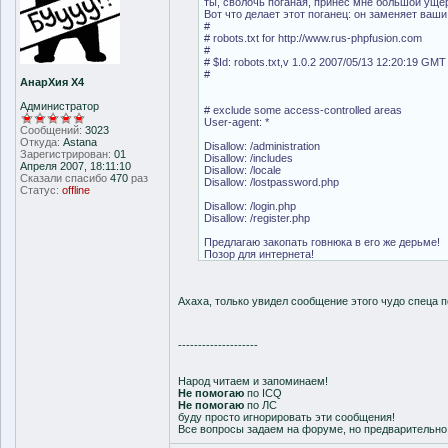
ты, сволочь поганая, принес мне большой ущерб
Вот что делает этот поганец: он заменяет ваши
#
# robots.txt for http://www.rus-phpfusion.com
#
# $Id: robots.txt,v 1.0.2 2007/05/13 12:20:19 GMT
#
АнарХия Х4
Администратор
# exclude some access-controlled areas
User-agent: *
Сообщений:
3023
Откуда:
Astana
Disallow: /administration
Зарегистрирован:
01
Disallow: /includes
Апреля 2007, 18:11:10
Disallow: /locale
Сказали спасибо
470
раз
Disallow: /lostpassword.php
Статус:
offline
Disallow: /login.php
Disallow: /register.php
Предлагаю закопать говнюка в его же дерьме!
Позор для интернета!
Ахаха, только увидел сообщение этого чудо спеца 
--------------------
Народ читаем и запоминаем!
Не помогаю
по ICQ
Не помогаю
по ЛС
буду просто игнорировать эти сообщения!
Все вопросы задаем на форуме, но предварительн