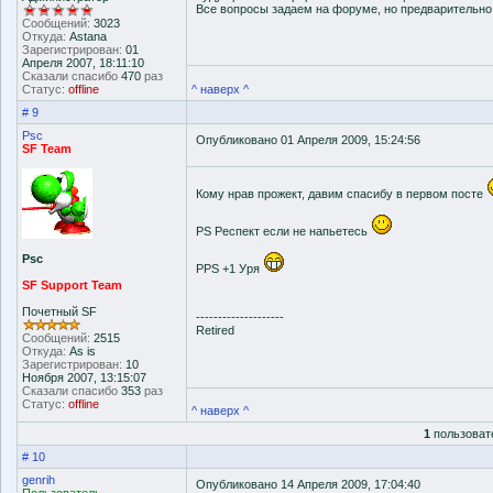
Все вопросы задаем на форуме, но предварительн
Сообщений:
3023
Откуда:
Astana
Зарегистрирован:
01
Апреля 2007, 18:11:10
Сказали спасибо
470
раз
Статус:
offline
^ наверх ^
# 9
Psc
Опубликовано 01 Апреля 2009, 15:24:56
SF Team
Кому нрав прожект, давим спасибу в первом посте
PS Респект если не напьетесь
Psc
PPS +1 Уря
SF Support Team
Почетный SF
--------------------
Retired
Сообщений:
2515
Откуда:
As is
Зарегистрирован:
10
Ноября 2007, 13:15:07
Сказали спасибо
353
раз
Статус:
offline
^ наверх ^
1
пользоват
# 10
genrih
Опубликовано 14 Апреля 2009, 17:04:40