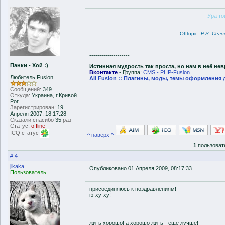
Ура то
Offtopic
:
P.S. Сег
--------------------
Панки - Хой :)
Истинная мудрость так проста, но нам в неё не
Вконтакте
- Группа:
CMS - PHP-Fusion
Любитель Fusion
All Fusion :: Плагины, моды, темы оформления 
Сообщений:
349
Откуда:
Украина, г.Кривой
Рог
Зарегистрирован:
19
Апреля 2007, 18:17:28
Сказали спасибо
35
раз
Статус:
offline
ICQ статус
^ наверх ^
1
пользоват
# 4
jikaka
Опубликовано 01 Апреля 2009, 08:17:33
Пользователь
присоединяюсь к поздравлениям!
ю-ху-ху!
--------------------
жить хорошо! а хорошо жить - еще лучше!