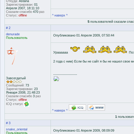
Откуда:
Astana
Зарегистрирован:
01
Апреля 2007, 18:11:10
Сказали спасибо
470
раз
Статус:
offline
^ наверх ^
5
пользователей сказали спа
# 2
denurade
Опубликовано 01 Апреля 2009, 07:50:44
Пользователь
Ураааааа
Поз
2 года с ним) Если бы не сайт я бы не нашел свое м
--------------------
Завсегдатый
'
'
Сообщений:
73
Зарегистрирован:
23
Января 2008, 21:48:23
Сказали спасибо
3
раз
Статус:
offline
ICQ статус
^ наверх ^
1
пользоват
# 3
snake_oriental
Опубликовано 01 Апреля 2009, 08:09:09
Пользователь