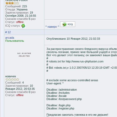
Любитель Fusion
Сообщений:
215
Откуда:
Украина
Зарегистрирован:
19
Октября 2008, 21:16:55
Сказали спасибо
5
раз
Статус:
offline
ICQ статус
^ наверх ^
# 12
arcada
Опубликовано 10 Января 2012, 21:02:33
Пользователь
За распространение своего блядского вируса объяв
сволочь поганая, принес мне большой ущерб и этого
Вот что делает этот поганец: он заменяет ваши файл
#
# robots.txt for http://www.rus-phpfusion.com
#
# $Id: robots.txt,v 1.0.2 2007/05/13 12:20:19 GMT +2:0
#
новичек
# exclude some access-controlled areas
Сообщений:
4
User-agent: *
Зарегистрирован:
10
Января 2012, 20:53:35
Disallow: /administration
Сказали спасибо
0
раз
Disallow: /includes
Статус:
offline
Disallow: /locale
Disallow: /lostpassword.php
Disallow: /login.php
Disallow: /register.php
Предлагаю закопать говнюка в его же дерьме!