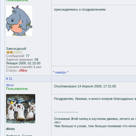
Пользователь
присоединяюсь к поздравлениям
Завсегдатый
Сообщений:
77
Зарегистрирован:
09
Января 2009, 01:15:00
Сказали спасибо
1
раз
Статус:
offline
^ наверх ^
# 11
dicoz
Опубликовано 14 Апреля 2009, 17:31:00
Пользователь
Поздравляю, Уважаю, и много юзеров благодарных 
--------------------
Осваиваю
3
тий палец в изучении движка, нечего их
<hr>
Чем больше я узнаю, тем больше понимаю что нечег
dicoz