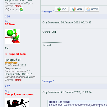
Августа 2009, 00:35:07
Сказали спасибо
2
раз
Статус:
offline
ICQ статус
^ наверх ^
# 16
Psc
Опубликовано 14 Апреля 2012, 00:43:33
SF Team
ОФФФТОП!
--------------------
Retired
Psc
SF Support Team
Почетный SF
Сообщений:
2515
Откуда:
As is
Зарегистрирован:
10
Ноября 2007, 13:15:07
Сказали спасибо
353
раз
Статус:
offline
^ наверх ^
# 17
Sky
Опубликовано 21 Января 2020, 13:23:24
Супер Администратор
arcada написал:
За распространение своего блядского вируса 