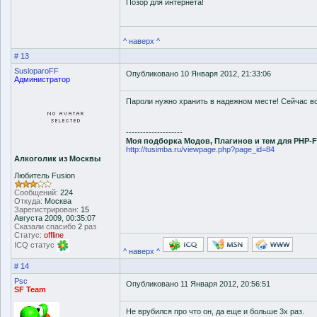
Позор для интернета!
^ наверх ^
# 13
SusloparoFF
Опубликовано 10 Января 2012, 21:33:06
Администратор
Пароли нужно хранить в надежном месте! Сейчас в
--------------------
Моя подборка Модов, Плагинов и тем для PHP-
http://tusimba.ru/viewpage.php?page_id=84
Алкоголик из Москвы
Любитель Fusion
Сообщений:
224
Откуда:
Москва
Зарегистрирован:
15
Августа 2009, 00:35:07
Сказали спасибо
2
раз
Статус:
offline
ICQ статус
^ наверх ^
# 14
Psc
Опубликовано 11 Января 2012, 20:56:51
SF Team
Не врубился про что он, да еще и больше 3х раз.