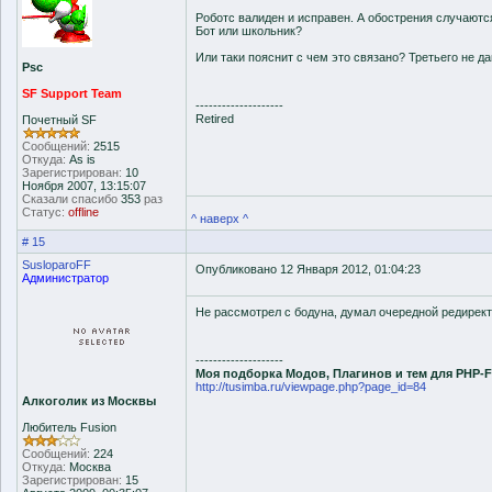
Роботс валиден и исправен. А обострения случаютс
Бот или школьник?
Или таки пояснит с чем это связано? Третьего не да
Psc
SF Support Team
--------------------
Retired
Почетный SF
Сообщений:
2515
Откуда:
As is
Зарегистрирован:
10
Ноября 2007, 13:15:07
Сказали спасибо
353
раз
Статус:
offline
^ наверх ^
# 15
SusloparoFF
Опубликовано 12 Января 2012, 01:04:23
Администратор
Не рассмотрел с бодуна, думал очередной редирект
--------------------
Моя подборка Модов, Плагинов и тем для PHP-
http://tusimba.ru/viewpage.php?page_id=84
Алкоголик из Москвы
Любитель Fusion
Сообщений:
224
Откуда:
Москва
Зарегистрирован:
15