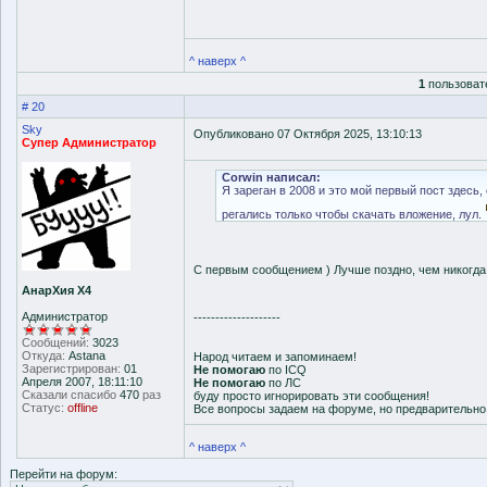
^ наверх ^
1
пользоват
# 20
Sky
Опубликовано 07 Октября 2025, 13:10:13
Супер Администратор
Corwin написал:
Я зареган в 2008 и это мой первый пост здесь,
регались только чтобы скачать вложение, лул.
С первым сообщением ) Лучше поздно, чем никогд
АнарХия Х4
Администратор
--------------------
Сообщений:
3023
Откуда:
Astana
Народ читаем и запоминаем!
Зарегистрирован:
01
Не помогаю
по ICQ
Апреля 2007, 18:11:10
Не помогаю
по ЛС
Сказали спасибо
470
раз
буду просто игнорировать эти сообщения!
Статус:
offline
Все вопросы задаем на форуме, но предварительн
^ наверх ^
Перейти на форум: