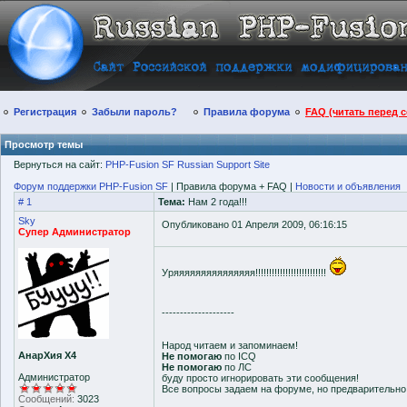
Регистрация
Забыли пароль?
Правила форума
FAQ (читать перед 
Просмотр темы
Вернуться на сайт:
PHP-Fusion SF Russian Support Site
Форум поддержки PHP-Fusion SF
| Правила форума + FAQ |
Новости и объявления
# 1
Тема:
Нам 2 года!!!
Sky
Опубликовано 01 Апреля 2009, 06:16:15
Супер Администратор
Уряяяяяяяяяяяяяяя!!!!!!!!!!!!!!!!!!!!!!!!!!
--------------------
Народ читаем и запоминаем!
АнарХия Х4
Не помогаю
по ICQ
Не помогаю
по ЛС
Администратор
буду просто игнорировать эти сообщения!
Все вопросы задаем на форуме, но предварительн
Сообщений:
3023