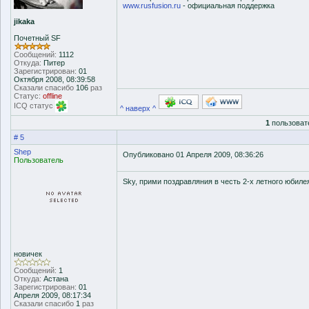
www.rusfusion.ru
- официальная поддержка
jikaka
Почетный SF
Сообщений:
1112
Откуда:
Питер
Зарегистрирован:
01
Октября 2008, 08:39:58
Сказали спасибо
106
раз
Статус:
offline
ICQ статус
^ наверх ^
1
пользоват
# 5
Shep
Опубликовано 01 Апреля 2009, 08:36:26
Пользователь
Sky, прими поздравляния в честь 2-х летного юбиле
новичек
Сообщений:
1
Откуда:
Астана
Зарегистрирован:
01
Апреля 2009, 08:17:34
Сказали спасибо
1
раз