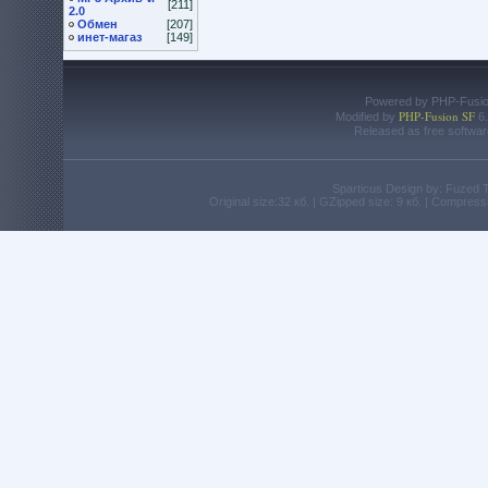
[211]
2.0
Обмен
[207]
инет-магаз
[149]
Powered by PHP-Fusion
PHP-Fusion SF
Modified by
6.
Released as free softwar
Sparticus Design by: Fuzed
Original size:32 кб. | GZipped size: 9 кб. | Compres