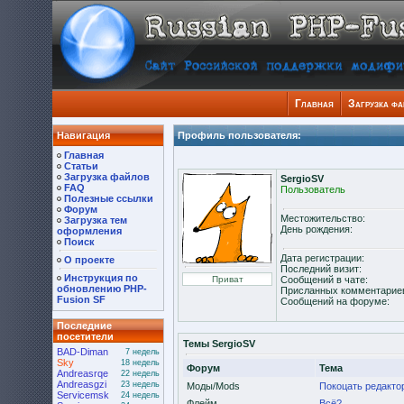
Главная
Загрузка ф
Навигация
Профиль пользователя:
Главная
Статьи
Загрузка файлов
SergioSV
FAQ
Пользователь
Полезные ссылки
Форум
Местожительство:
Загрузка тем
День рождения:
оформления
Поиск
Дата регистрации:
О проекте
Последний визит:
Инструкция по
Сообщений в чате:
обновлению PHP-
Присланных комментарие
Fusion SF
Сообщений на форуме:
Последние
посетители
Темы SergioSV
BAD-Diman
7 недель
Sky
18 недель
Форум
Тема
Andreasrqe
22 недель
Andreasgzi
23 недель
Моды/Mods
Покоцать редактор
Servicemsk
24 недель
Флейм
Всё?