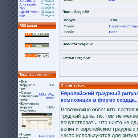
Servicezgo
24 недель
Andreaselx
25 недель
Nyk
27 недель
agrohimwmm
Посты SergioSV
32 недель
kirik
34 недель
Форум
Тема
RSS канал
Флейм
Перекличка "стари
Флейм
Всё?
Новости SergioSV
Статьи SergioSV
Темы оформления
Все
загружено
331
Это интересно
тем:
Европейский траурный ритуал
Самая
Milky Way
популярная
Theme
композиция в форме сердца..
тема:
Количество
загрузок
1686
Невозможно облегчить состоян
этой темы:
трудный день, но, тем не мене
почувствовать, что никто не од
венки и европейские траурные
часто используются для ритуа
Новая
Fiestafm.lt