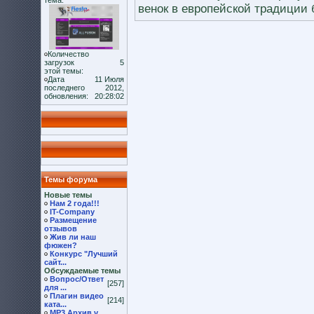
тема:
венок в европейской традиции б
Количество
загрузок
5
этой темы:
Дата
11 Июля
последнего
2012,
обновления:
20:28:02
Темы форума
Новые темы
Нам 2 года!!!
IT-Company
Размещение
отзывов
Жив ли наш
фюжен?
Конкурс "Лучший
сайт...
Обсуждаемые темы
Вопрос/Ответ
[257]
для ...
Плагин видео
[214]
ката...
MP3 Архив v.