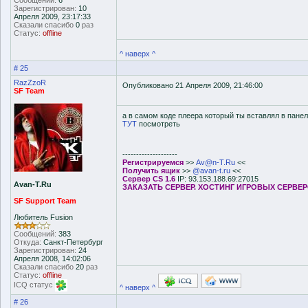
Сообщений:
6
Зарегистрирован:
10
Апреля 2009, 23:17:33
Сказали спасибо
0
раз
Статус:
offline
^ наверх ^
# 25
RazZzoR
Опубликовано 21 Апреля 2009, 21:46:00
SF Team
а в самом коде плеера который ты вставлял в панел
ТУТ
посмотреть
--------------------
Регистрируемся
>>
Av@n-T.Ru
<<
Получить ящик
>>
@avan-t.ru
<<
Сервер CS 1.6
IP: 93.153.188.69:27015
Avan-T.Ru
ЗАКАЗАТЬ СЕРВЕР. ХОСТИНГ ИГРОВЫХ СЕРВЕ
SF Support Team
Любитель Fusion
Сообщений:
383
Откуда:
Санкт-Петербург
Зарегистрирован:
24
Апреля 2008, 14:02:06
Сказали спасибо
20
раз
Статус:
offline
ICQ статус
^ наверх ^
# 26