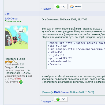
^ наверх ^
# 35
BAD-Diman
Опубликовано 20 Июня 2009, 11:47:08
Пользователь
Вот вам от меня небольшой mp3 плеер не сказать ч
ну в общем сами увидите. Кому надо могу изменить
положения кнопок (разумеется не за бесплатно) Для
playlist.xml указываем путь до .mp3 Создаём новую
<embed src=http://адрес вашего сай
quality=high
pluginspage=http://www.macromedia.
width=150
height=150
bgcolor=#2E2E2E
Любитель Fusion
scale=showall>
</embed>
Сообщений:
124
Откуда:
Москва
Зарегистрирован:
04
Ноября 2008, 19:52:56
Сказали спасибо
1
раз
И любуемся. И ещё название и исполнителя, плеер 
Статус:
offline
клавишей, выбираем свойства, сводка, дополнитель
ICQ статус
Исполнитель и заголовок желательно латинскими бук
BAD-Diman
[Изменил(а)
, 20 Июня 2009, 11:56:11]
^ наверх ^