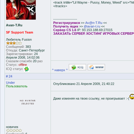
<track trtitle="Lil Wayne - Pussy, Money, Weed" src="h
</tracks>
--------------------
Регистрируемся
>>
Av@n-T.Ru
<<
Avan-T.Ru
Получить ящик
>>
@avan-t.ru
<<
Сервер CS 1.6
IP: 93.153.188.69:27015
SF Support Team
ЗАКАЗАТЬ СЕРВЕР. ХОСТИНГ ИГРОВЫХ СЕРВЕ
Любитель Fusion
Сообщений:
383
Откуда:
Санкт-Петербург
Зарегистрирован:
24
Апреля 2008, 14:02:06
Сказали спасибо
20
раз
Статус:
offline
ICQ статус
^ наверх ^
# 24
Under
Опубликовано 21 Апреля 2009, 21:40:22
Пользователь
Даже изменяя на твою ссылку, не проигрывает :-(
новичек