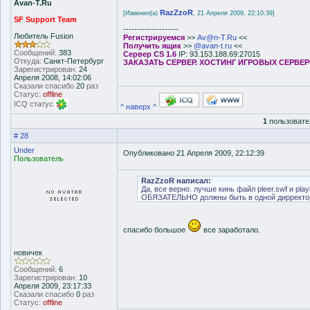
Avan-T.Ru
RazZzoR
[Изменил(а)
, 21 Апреля 2009, 22:10:39]
SF Support Team
--------------------
Любитель Fusion
Регистрируемся
>>
Av@n-T.Ru
<<
Получить ящик
>>
@avan-t.ru
<<
Сообщений:
383
Сервер CS 1.6
IP: 93.153.188.69:27015
Откуда:
Санкт-Петербург
ЗАКАЗАТЬ СЕРВЕР. ХОСТИНГ ИГРОВЫХ СЕРВЕ
Зарегистрирован:
24
Апреля 2008, 14:02:06
Сказали спасибо
20
раз
Статус:
offline
ICQ статус
^ наверх ^
1
пользовате
# 28
Under
Опубликовано 21 Апреля 2009, 22:12:39
Пользователь
RazZzoR написал:
Да, все верно. лучше кинь файл pleer.swf и pla
ОБЯЗАТЕЛЬНО должны быть в одной дирректо
спасибо большое
все заработало.
новичек
Сообщений:
6
Зарегистрирован:
10
Апреля 2009, 23:17:33
Сказали спасибо
0
раз
Статус:
offline