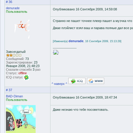
# 36
denurade
Опубликовано 16 Сентября 2009, 14:59:08
Пользователь
Странно не пашет точнее плеер пашет а музчка что е
Джае плэйлист взял ваш и парава полные дал все ра
denurade
[Изменил(а)
, 16 Сентября 2009, 15:13:29]
--------------------
Завсегдатый
'
'
Сообщений:
73
Зарегистрирован:
23
Января 2008, 21:48:23
Сказали спасибо
3
раз
Статус:
offline
ICQ статус
^ наверх ^
# 37
BAD-Diman
Опубликовано 16 Сентября 2009, 18:47:34
Пользователь
Даже незнаю что тебе посоветовать.