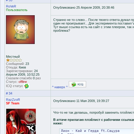
# 33
RoVeR
Опубликовано 25 Апреля 2009, 20:38:46
Пользователь
Странно не то слово... После твоего ответа думал про
один не проигрывает... Для эксперимента поставил Vi
Тут выше ссылка есть на сайт с этим плеером, так 
проблема?
Местный
Сообщений:
23
Откуда:
Киев
Зарегистрирован:
24
Апреля 2009, 10:52:25
Сказали спасибо
0
раз
Статус:
offline
ICQ статус
^ наверх ^
# 34
RazZzoR
Опубликовано 11 Мая 2009, 19:39:27
SF Team
Что-то не так делаешь, попробуй заменить плэйлист
В аттаче прилагаю плэйлист с рабочими ссылка
ниже:
Лион - Кай и Герда ft.Сацура