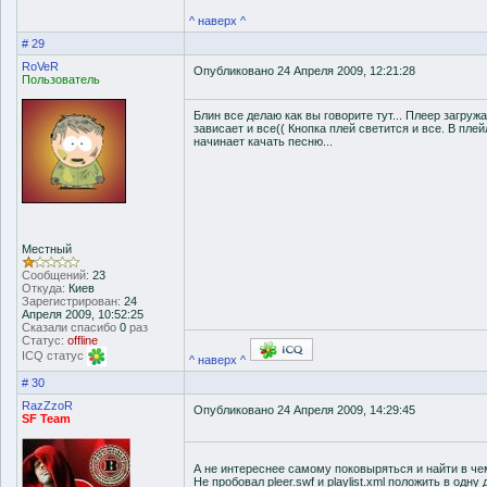
^ наверх ^
# 29
RoVeR
Опубликовано 24 Апреля 2009, 12:21:28
Пользователь
Блин все делаю как вы говорите тут... Плеер загружа
зависает и все(( Кнопка плей светится и все. В пле
начинает качать песню...
Местный
Сообщений:
23
Откуда:
Киев
Зарегистрирован:
24
Апреля 2009, 10:52:25
Сказали спасибо
0
раз
Статус:
offline
ICQ статус
^ наверх ^
# 30
RazZzoR
Опубликовано 24 Апреля 2009, 14:29:45
SF Team
А не интереснее самому поковыряться и найти в ч
Не пробовал pleer.swf и playlist.xml положить в одн