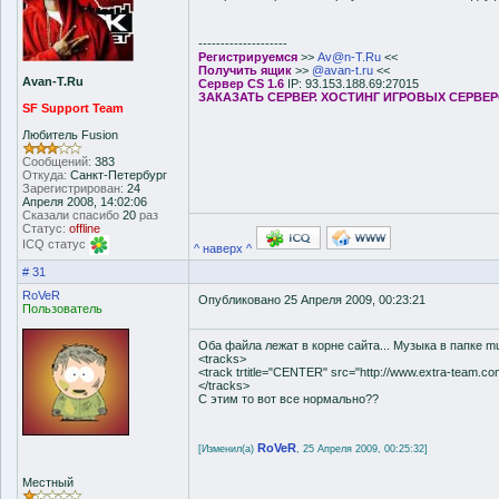
--------------------
Регистрируемся
>>
Av@n-T.Ru
<<
Получить ящик
>>
@avan-t.ru
<<
Avan-T.Ru
Сервер CS 1.6
IP: 93.153.188.69:27015
ЗАКАЗАТЬ СЕРВЕР. ХОСТИНГ ИГРОВЫХ СЕРВЕ
SF Support Team
Любитель Fusion
Сообщений:
383
Откуда:
Санкт-Петербург
Зарегистрирован:
24
Апреля 2008, 14:02:06
Сказали спасибо
20
раз
Статус:
offline
ICQ статус
^ наверх ^
# 31
RoVeR
Опубликовано 25 Апреля 2009, 00:23:21
Пользователь
Оба файла лежат в корне сайта... Музыка в папке m
<tracks>
<track trtitle="CENTER" src="http://www.extra-team.co
</tracks>
С этим то вот все нормально??
RoVeR
[Изменил(а)
, 25 Апреля 2009, 00:25:32]
Местный