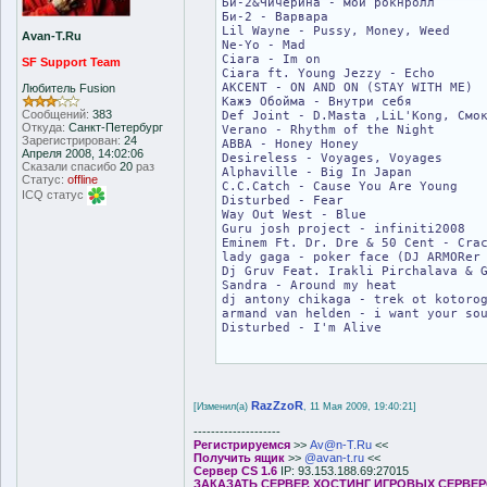
Би-2&Чичерина - мой рокнролл
Би-2 - Варвара
Lil Wayne - Pussy, Money, Weed
Avan-T.Ru
Ne-Yo - Mad
Ciara - Im on
SF Support Team
Ciara ft. Young Jezzy - Echo
AKCENT - ON AND ON (STAY WITH ME)
Любитель Fusion
Кажэ Обойма - Внутри себя
Сообщений:
383
Def Joint - D.Masta ,LiL'Kong, Смо
Откуда:
Санкт-Петербург
Verano - Rhythm of the Night
Зарегистрирован:
24
ABBA - Honey Honey
Апреля 2008, 14:02:06
Desireless - Voyages, Voyages
Сказали спасибо
20
раз
Alphaville - Big In Japan
Статус:
offline
C.C.Catch - Cause You Are Young
ICQ статус
Disturbed - Fear
Way Out West - Blue
Guru josh project - infiniti2008
Eminem Ft. Dr. Dre & 50 Cent - Cra
lady gaga - poker face (DJ ARMORer
Dj Gruv Feat. Irakli Pirchalava & 
Sandra - Around my heat
dj antony chikaga - trek ot kotoro
armand van helden - i want your so
Disturbed - I'm Alive
RazZzoR
[Изменил(а)
, 11 Мая 2009, 19:40:21]
--------------------
Регистрируемся
>>
Av@n-T.Ru
<<
Получить ящик
>>
@avan-t.ru
<<
Сервер CS 1.6
IP: 93.153.188.69:27015
ЗАКАЗАТЬ СЕРВЕР. ХОСТИНГ ИГРОВЫХ СЕРВЕ