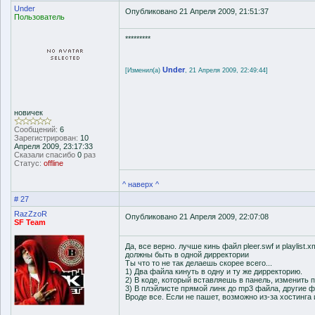
Under
Опубликовано 21 Апреля 2009, 21:51:37
Пользователь
*********
Under
[Изменил(а)
, 21 Апреля 2009, 22:49:44]
новичек
Сообщений:
6
Зарегистрирован:
10
Апреля 2009, 23:17:33
Сказали спасибо
0
раз
Статус:
offline
^ наверх ^
# 27
RazZzoR
Опубликовано 21 Апреля 2009, 22:07:08
SF Team
Да, все верно. лучше кинь файл pleer.swf и playli
должны быть в одной дирректории
Ты что то не так делаешь скорее всего...
1) Два файла кинуть в одну и ту же дирректорию.
2) В коде, который вставляешь в панель, изменить п
3) В плэйлисте прямой линк до mp3 файла, другие ф
Вроде все. Если не пашет, возможно из-за хостинга 