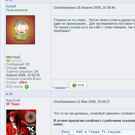
# 33
RoVeR
Опубликовано 25 Апреля 2009, 20:38:46
Пользователь
Странно не то слово... После твоего ответа думал про
один не проигрывает... Для эксперимента поставил Vi
Тут выше ссылка есть на сайт с этим плеером, так 
проблема?
Местный
Сообщений:
23
Откуда:
Киев
Зарегистрирован:
24
Апреля 2009, 10:52:25
Сказали спасибо
0
раз
Статус:
offline
ICQ статус
^ наверх ^
# 34
RazZzoR
Опубликовано 11 Мая 2009, 19:39:27
SF Team
Что-то не так делаешь, попробуй заменить плэйлист
В аттаче прилагаю плэйлист с рабочими ссылка
ниже:
Лион - Кай и Герда ft.Сацура