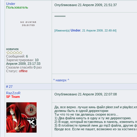
Under
Опубликовано 21 Апреля 2009, 21:51:37
Пользователь
*********
Under
[Изменил(а)
, 21 Апреля 2009, 22:49:44]
новичек
Сообщений:
6
Зарегистрирован:
10
Апреля 2009, 23:17:33
Сказали спасибо
0
раз
Статус:
offline
^ наверх ^
# 27
RazZzoR
Опубликовано 21 Апреля 2009, 22:07:08
SF Team
Да, все верно. лучше кинь файл pleer.swf и playli
должны быть в одной дирректории
Ты что то не так делаешь скорее всего...
1) Два файла кинуть в одну и ту же дирректорию.
2) В коде, который вставляешь в панель, изменить п
3) В плэйлисте прямой линк до mp3 файла, другие ф
Вроде все. Если не пашет, возможно из-за хостинга 