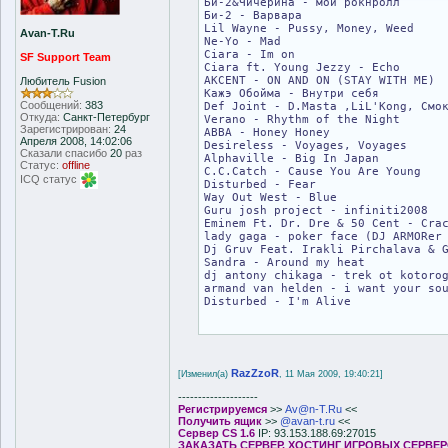
Би-2&Чичерина - мой рокнролл
Би-2 - Варвара
Lil Wayne - Pussy, Money, Weed
Avan-T.Ru
Ne-Yo - Mad
Ciara - Im on
SF Support Team
Ciara ft. Young Jezzy - Echo
AKCENT - ON AND ON (STAY WITH ME)
Любитель Fusion
Кажэ Обойма - Внутри себя
Сообщений:
383
Def Joint - D.Masta ,LiL'Kong, Смо
Откуда:
Санкт-Петербург
Verano - Rhythm of the Night
Зарегистрирован:
24
ABBA - Honey Honey
Апреля 2008, 14:02:06
Desireless - Voyages, Voyages
Сказали спасибо
20
раз
Alphaville - Big In Japan
Статус:
offline
C.C.Catch - Cause You Are Young
ICQ статус
Disturbed - Fear
Way Out West - Blue
Guru josh project - infiniti2008
Eminem Ft. Dr. Dre & 50 Cent - Cra
lady gaga - poker face (DJ ARMORer
Dj Gruv Feat. Irakli Pirchalava & 
Sandra - Around my heat
dj antony chikaga - trek ot kotoro
armand van helden - i want your so
Disturbed - I'm Alive
RazZzoR
[Изменил(а)
, 11 Мая 2009, 19:40:21]
--------------------
Регистрируемся
>>
Av@n-T.Ru
<<
Получить ящик
>>
@avan-t.ru
<<
Сервер CS 1.6
IP: 93.153.188.69:27015
ЗАКАЗАТЬ СЕРВЕР. ХОСТИНГ ИГРОВЫХ СЕРВЕ