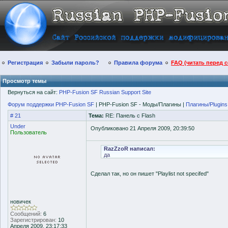
Регистрация
Забыли пароль?
Правила форума
FAQ (читать перед 
Просмотр темы
Вернуться на сайт:
PHP-Fusion SF Russian Support Site
Форум поддержки PHP-Fusion SF
| PHP-Fusion SF - Моды/Плагины |
Плагины/Plugins
# 21
Тема:
RE: Панель с Flash
Under
Опубликовано 21 Апреля 2009, 20:39:50
Пользователь
RazZzoR написал:
да
Сделал так, но он пишет "Playlist not specifed"
новичек
Сообщений:
6
Зарегистрирован:
10
Апреля 2009, 23:17:33