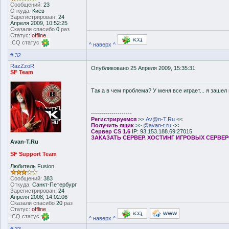
Сообщений:
23
Откуда:
Киев
Зарегистрирован:
24
Апреля 2009, 10:52:25
Сказали спасибо
0
раз
Статус:
offline
ICQ статус
^ наверх ^
# 32
RazZzoR
Опубликовано 25 Апреля 2009, 15:35:31
SF Team
Так а в чем проблема? У меня все играет... я зашел 
--------------------
Регистрируемся
>>
Av@n-T.Ru
<<
Получить ящик
>>
@avan-t.ru
<<
Сервер CS 1.6
IP: 93.153.188.69:27015
ЗАКАЗАТЬ СЕРВЕР. ХОСТИНГ ИГРОВЫХ СЕРВЕ
Avan-T.Ru
SF Support Team
Любитель Fusion
Сообщений:
383
Откуда:
Санкт-Петербург
Зарегистрирован:
24
Апреля 2008, 14:02:06
Сказали спасибо
20
раз
Статус:
offline
ICQ статус
^ наверх ^