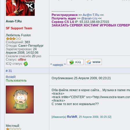
--------------------
Регистрируемся
>>
Av@n-T.Ru
<<
Получить ящик
>>
@avan-t.ru
<<
Avan-T.Ru
Сервер CS 1.6
IP: 93.153.188.69:27015
ЗАКАЗАТЬ СЕРВЕР. ХОСТИНГ ИГРОВЫХ СЕРВЕ
SF Support Team
Любитель Fusion
Сообщений:
383
Откуда:
Санкт-Петербург
Зарегистрирован:
24
Апреля 2008, 14:02:06
Сказали спасибо
20
раз
Статус:
offline
ICQ статус
^ наверх ^
# 31
RoVeR
Опубликовано 25 Апреля 2009, 00:23:21
Пользователь
Оба файла лежат в корне сайта... Музыка в папке m
<tracks>
<track trtitle="CENTER" src="http://www.extra-team.co
</tracks>
С этим то вот все нормально??
RoVeR
[Изменил(а)
, 25 Апреля 2009, 00:25:32]
Местный