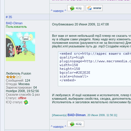
^ наверх ^
# 35
BAD-Diman
Опубликовано 20 Июня 2009, 11:47:08
Пользователь
Вот вам от меня небольшой mp3 плеер не сказать ч
ну в общем сами увидите. Кому надо могу изменить
положения кнопок (разумеется не за бесплатно) Для
playlist.xml указываем путь до .mp3 Создаём новую
<embed src=http://адрес вашего сай
quality=high
pluginspage=http://www.macromedia.
width=150
height=150
bgcolor=#2E2E2E
Любитель Fusion
scale=showall>
</embed>
Сообщений:
124
Откуда:
Москва
Зарегистрирован:
04
Ноября 2008, 19:52:56
Сказали спасибо
1
раз
И любуемся. И ещё название и исполнителя, плеер 
Статус:
offline
клавишей, выбираем свойства, сводка, дополнитель
ICQ статус
Исполнитель и заголовок желательно латинскими бук
BAD-Diman
[Изменил(а)
, 20 Июня 2009, 11:56:11]
^ наверх ^