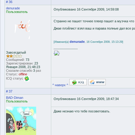
# 36
denurade
Опубликовано 16 Сентября 2009, 14:59:08
Пользователь
Странно не пашет точнее плеер пашет а музчка что е
Джае плэйлист взял ваш и парава полные дал все ра
denurade
[Изменил(а)
, 16 Сентября 2009, 15:13:29]
--------------------
Завсегдатый
'
'
Сообщений:
73
Зарегистрирован:
23
Января 2008, 21:48:23
Сказали спасибо
3
раз
Статус:
offline
ICQ статус
^ наверх ^
# 37
BAD-Diman
Опубликовано 16 Сентября 2009, 18:47:34
Пользователь
Даже незнаю что тебе посоветовать.