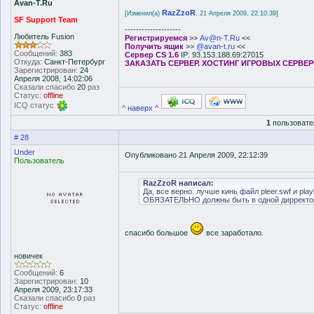
Avan-T.Ru
RazZzoR
[Изменил(а)
, 21 Апреля 2009, 22:10:39]
SF Support Team
--------------------
Любитель Fusion
Регистрируемся
>>
Av@n-T.Ru
<<
Получить ящик
>>
@avan-t.ru
<<
Сообщений:
383
Сервер CS 1.6
IP: 93.153.188.69:27015
Откуда:
Санкт-Петербург
ЗАКАЗАТЬ СЕРВЕР. ХОСТИНГ ИГРОВЫХ СЕРВЕ
Зарегистрирован:
24
Апреля 2008, 14:02:06
Сказали спасибо
20
раз
Статус:
offline
ICQ статус
^ наверх ^
1
пользовате
# 28
Under
Опубликовано 21 Апреля 2009, 22:12:39
Пользователь
RazZzoR написал:
Да, все верно. лучше кинь файл pleer.swf и pla
ОБЯЗАТЕЛЬНО должны быть в одной дирректо
спасибо большое
все заработало.
новичек
Сообщений:
6
Зарегистрирован:
10
Апреля 2009, 23:17:33
Сказали спасибо
0
раз
Статус:
offline