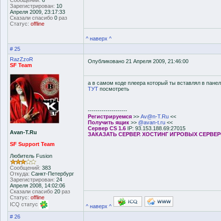
Сообщений:
6
Зарегистрирован:
10
Апреля 2009, 23:17:33
Сказали спасибо
0
раз
Статус:
offline
^ наверх ^
# 25
RazZzoR
Опубликовано 21 Апреля 2009, 21:46:00
SF Team
а в самом коде плеера который ты вставлял в панел
ТУТ
посмотреть
--------------------
Регистрируемся
>>
Av@n-T.Ru
<<
Получить ящик
>>
@avan-t.ru
<<
Сервер CS 1.6
IP: 93.153.188.69:27015
Avan-T.Ru
ЗАКАЗАТЬ СЕРВЕР. ХОСТИНГ ИГРОВЫХ СЕРВЕ
SF Support Team
Любитель Fusion
Сообщений:
383
Откуда:
Санкт-Петербург
Зарегистрирован:
24
Апреля 2008, 14:02:06
Сказали спасибо
20
раз
Статус:
offline
ICQ статус
^ наверх ^
# 26