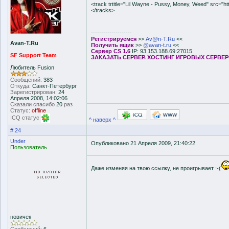
<track trtitle="Lil Wayne - Pussy, Money, Weed" src="h
</tracks>
--------------------
Регистрируемся
>>
Av@n-T.Ru
<<
Avan-T.Ru
Получить ящик
>>
@avan-t.ru
<<
Сервер CS 1.6
IP: 93.153.188.69:27015
SF Support Team
ЗАКАЗАТЬ СЕРВЕР. ХОСТИНГ ИГРОВЫХ СЕРВЕ
Любитель Fusion
Сообщений:
383
Откуда:
Санкт-Петербург
Зарегистрирован:
24
Апреля 2008, 14:02:06
Сказали спасибо
20
раз
Статус:
offline
ICQ статус
^ наверх ^
# 24
Under
Опубликовано 21 Апреля 2009, 21:40:22
Пользователь
Даже изменяя на твою ссылку, не проигрывает :-(
новичек