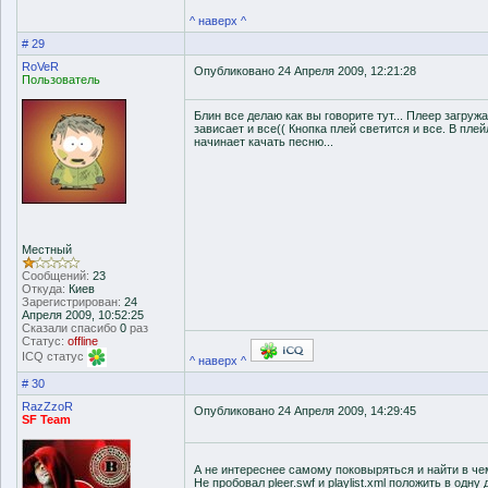
^ наверх ^
# 29
RoVeR
Опубликовано 24 Апреля 2009, 12:21:28
Пользователь
Блин все делаю как вы говорите тут... Плеер загружа
зависает и все(( Кнопка плей светится и все. В пле
начинает качать песню...
Местный
Сообщений:
23
Откуда:
Киев
Зарегистрирован:
24
Апреля 2009, 10:52:25
Сказали спасибо
0
раз
Статус:
offline
ICQ статус
^ наверх ^
# 30
RazZzoR
Опубликовано 24 Апреля 2009, 14:29:45
SF Team
А не интереснее самому поковыряться и найти в ч
Не пробовал pleer.swf и playlist.xml положить в одн